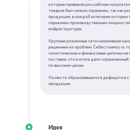
которым привыкли российские покупатели
товаров был сильно ограничен, так как р
продукции, в каждой категории которых 
серьезных производственных мощностей
инфраструктуры.
Крупные розничные сети налаживали кана
решением их проблем. Себестоимость то
логистические и финансовые цепочки не
поставки, что в итоге дало ограниченны
по высоким ценам.
На место образовавшегося дефицита в с
продукции.
Идея