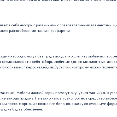
чает в себя наборы с различными образовательными элементами: 
 также разнообразные пазлы и трафареты.
аждый набор, помогут без труда аккуратно слепить любимых персо
я серия включает в себя наборы любимых домашних животных, доис
 полюбившихся персонажей, как Зубастик, которому можно полечить
 машинки! Наборы данной серии помогут окунуться мальчикам в ув
 не выходя из дома. Не важно какое транспортное средство выбер
ыми пресс-формами в ковше или бетономешалку со сменными форм
лощадке будет обеспечен.