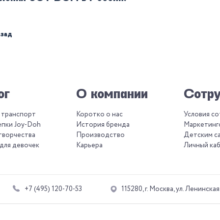
азад
ог
О компании
Сотру
 транспорт
Коротко о нас
Условия с
епки Joy-Doh
История бренда
Маркетинг
творчества
Производство
Детским с
для девочек
Карьера
Личный ка
+7 (495) 120-70-53
115280, г. Москва, ул. Ленинская