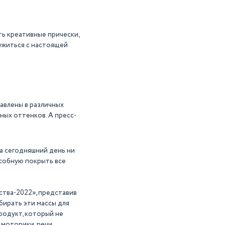
ь креативные прически,
ужиться с настоящей
авлены в различных
ных оттенков. А пресс-
 сегодняшний день ни
особную покрыть все
тва-2022», представив
бирать эти массы для
продукт, который не
моторики, речи,