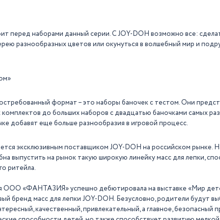
оит перед наборами данный серии. С JOY-DOH возможно все: сделат
рею разнообразных цветов или окунуться в волшебный мир и подр
ом»
востребованный формат – это наборы баночек с тестом. Они предст
х комплектов до больших наборов с двадцатью баночками самых раз
ке добавят еще больше разнообразия в игровой процесс.
ся эксклюзивным поставщиком JOY-DOH на российском рынке. На
бна выпустить на рынок такую широкую линейку масс для лепки, сп
о ритейла.
ия ООО «ФАНТАЗИЯ» успешно дебютировала на выставке «Мир детс
вый бренд масс для лепки JOY-DOH. Безусловно, родители будут вы
нтересный, качественный, привлекательный, а главное, безопасный 
еские способности детей, но также способствует развитию мелкой 