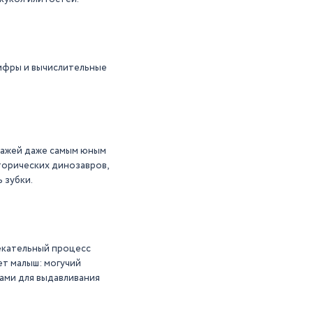
цифры и вычислительные
нажей даже самым юным
торических динозавров,
 зубки.
лекательный процесс
ет малыш: могучий
ами для выдавливания