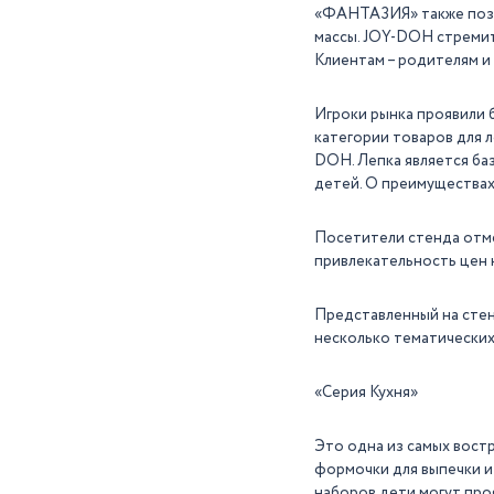
«ФАНТАЗИЯ» также поза
массы. JOY-DOH стремит
Клиентам – родителям и
Игроки рынка проявили 
категории товаров для 
DOH. Лепка является ба
детей. О преимуществах 
Посетители стенда отме
привлекательность цен 
Представленный на сте
несколько тематических
«Серия Кухня»
Это одна из самых вост
формочки для выпечки и
наборов дети могут про