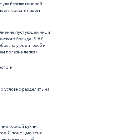
рмулу безглютеновой
бы интересны нашим
полнение пустующей ниши
анского бренда PLAY-
ебована у родителей и
ем полезна лепка».
сто, и
 условно разделить на
иниатюрной кухни:
гое. С помощью этих
укол или гостей.