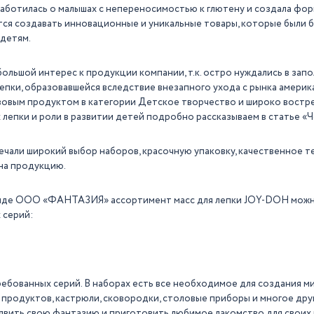
ботилась о малышах с непереносимостью к глютену и создала фо
ся создавать инновационные и уникальные товары, которые были 
 детям.
большой интерес к продукции компании, т.к. остро нуждались в за
лепки, образовавшейся вследствие внезапного ухода с рынка америк
зовым продуктом в категории Детское творчество и широко востр
лепки и роли в развитии детей подробно рассказываем в статье «Ч
чали широкий выбор наборов, красочную упаковку, качественное те
на продукцию.
нде ООО «ФАНТАЗИЯ» ассортимент масс для лепки JOY-DOH можно
 серий:
ребованных серий. В наборах есть все необходимое для создания м
 продуктов, кастрюли, сковородки, столовые приборы и многое дру
явить свою фантазию и приготовить любимое лакомство для своих к