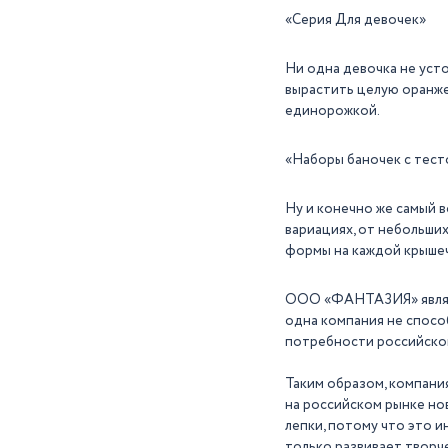
«Серия Для девочек»
Ни одна девочка не уст
вырастить целую оранже
единорожкой.
«Наборы баночек с тест
Ну и конечно же самый 
вариациях, от небольши
формы на каждой крышеч
ООО «ФАНТАЗИЯ» являет
одна компания не спосо
потребности российског
Таким образом, компан
на российском рынке но
лепки, потому что это и
только развивает творч