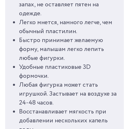
запах, не оставляет пятен на
КОЛИЧЕСТВО ЦВЕТОВ
4
одежде.
КОЛИЧЕСТВО
16
Легко мнется, намного легче, чем
АКСЕССУАРОВ
обычный пластилин.
Быстро принимает желаемую
ВЕС
200 Г
форму, малышам легко лепить
ВРЕМЯ ИГРЫ ОТ
30 МИН
любые фигурки.
Удобные пластиковые 3D
СРОК ГОДНОСТИ/
30 ЛЕТ
формочки.
ГАРАНТИЯ
Любая фигурка может стать
игрушкой. Застывает на воздухе за
СТРАНА
КНР
ПРОИЗВОДИТЕЛЬ
24-48 часов.
Восстанавливает мягкость при
добавлении нескольких капель