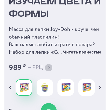
ИЗУЧАЕМ ЦВЕТА И
ФОРМЫ
Масса для лепки Joy-Doh - круче, чем
обычный пластилин!
Ваш малыш любит играть в повара?
Набор для лепки «Cookie Cutter Set»
Читать полностью
от Joy-Doh поможет вашему ребенку
989
₽
— РРЦ
почувствовать себя настоящим
кондитером! В наборе есть скалка,
чтобы раскатать разноцветное тесто,
формочки для печенья самых
разнообразных форм, и ножи для
моделирования. Малыш научится