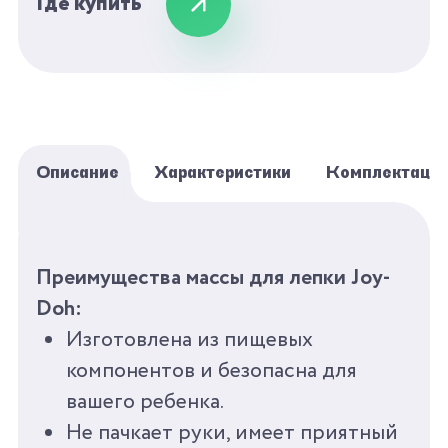
Где купить
различать цвета и формы. Всего
несколько минут и можно
приготовить много красивого
печенья, чтобы угостить маму и папу.
С Joy-Doh весело лепить!
Описание
Характеристики
Комплектаци
БРЕНД
JOY-DOH
Преимущества массы для лепки Joy-
СЕРИЯ
РАЗВИВАЮЩАЯ
Doh:
Изготовлена из пищевых
ПОЛ
УНИСЕКС
компонентов и безопасна для
вашего ребенка.
ВОЗРАСТ
3+
Не пачкает руки, имеет приятный