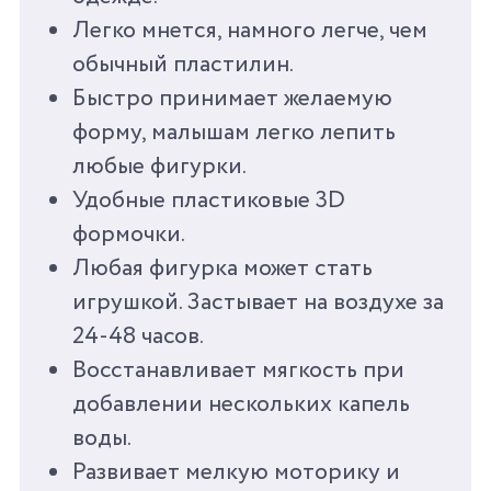
КОЛИЧЕСТВО
13
Легко мнется, намного легче, чем
АКСЕССУАРОВ
обычный пластилин.
Быстро принимает желаемую
ВЕС
448 Г
форму, малышам легко лепить
ВРЕМЯ ИГРЫ ОТ
40 МИН
любые фигурки.
Удобные пластиковые 3D
СРОК ГОДНОСТИ/
3 ГОДА
формочки.
ГАРАНТИЯ
Любая фигурка может стать
игрушкой. Застывает на воздухе за
СТРАНА
КНР
ПРОИЗВОДИТЕЛЬ
24-48 часов.
Восстанавливает мягкость при
добавлении нескольких капель
воды.
Развивает мелкую моторику и