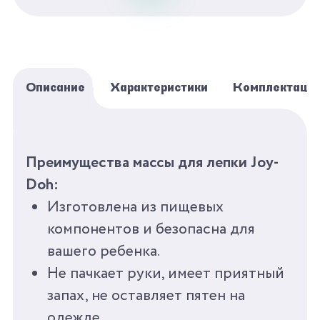
снова открыть и динозаврик готов! А
еще в наборе есть вулкан, и он с
секретом! С Joy-Doh весело лепить!
Описание
Характеристики
Комплектаци
БРЕНД
JOY-DOH
Преимущества массы для лепки Joy-
СЕРИЯ
ПЕРСОНАЖИ
Doh:
Изготовлена из пищевых
ПОЛ
УНИСЕКС
компонентов и безопасна для
вашего ребенка.
ВОЗРАСТ
3+
Не пачкает руки, имеет приятный
запах, не оставляет пятен на
КОЛИЧЕСТВО ЦВЕТОВ
8
одежде.