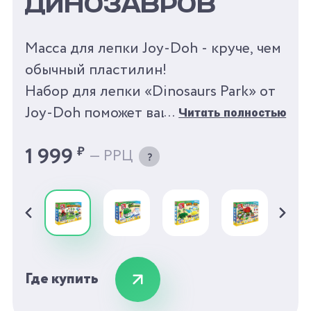
ДИНОЗАВРОВ
Масса для лепки Joy-Doh - круче, чем
обычный пластилин!
Набор для лепки «Dinosaurs Park» от
Joy-Doh поможет вашему ребенку
Читать полностью
познакомиться с удивительным
1 999
₽
— РРЦ
миром динозавров. С помощью
удобной подставки-трафарета можно
вылепить следы динозавров,
доисторические ракушки, камни и
даже пальмы! Ваш малыш легко
справится с 3D-формами динозавров:
Где купить
нужно просто положить массу для
лепки в формочку и закрыть ее, потом