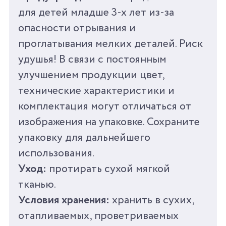
ВЕС
50 Г
для детей младше 3-х лет из-за
опасности отрывания и
ВРЕМЯ ИГРЫ ОТ
25 МИН
проглатывания мелких деталей. Риск
удушья! В связи с постоянным
СРОК ГОДНОСТИ/
0 ЛЕТ
ГАРАНТИЯ
улучшением продукции цвет,
технические характеристики и
СТРАНА
КНР
комплектация могут отличаться от
ПРОИЗВОДИТЕЛЬ
изображения на упаковке. Сохраните
упаковку для дальнейшего
использования.
Уход:
протирать сухой мягкой
тканью.
Условия хранения:
хранить в сухих,
отапливаемых, проветриваемых