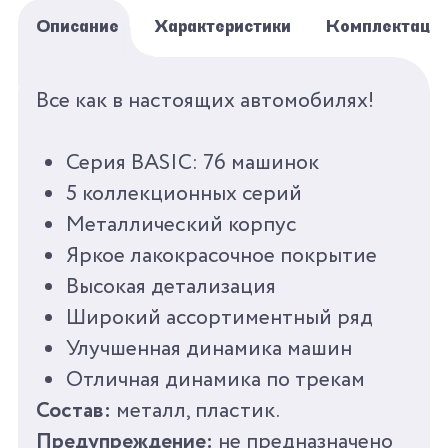
Описание
Характеристики
Комплектаци
БРЕНД
AUTOPROFI
Все как в настоящих автомобилях!
СЕРИЯ
КОЛЛЕКЦИОННЫЕ
Серия BASIC: 76 машинок
МАШИНКИ 1:64 BASIC
5 коллекционных серий
Металлический корпус
ПОЛ
ДЛЯ МАЛЬЧИКОВ
Яркое лакокрасочное покрытие
ВОЗРАСТ
ОТ 3
Высокая детализация
Широкий ассортиментный ряд
КОЛИЧЕСТВО ЦВЕТОВ
1
Улучшенная динамика машин
Отличная динамика по трекам
КОЛИЧЕСТВО
0
Состав:
металл, пластик.
АКСЕССУАРОВ
Предупреждение:
не предназначено