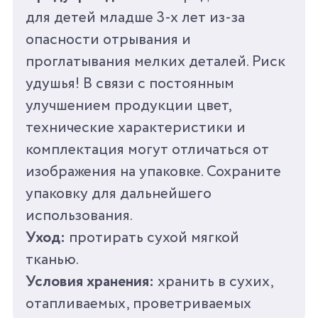
ВЕС
50 Г
для детей младше 3-х лет из-за
опасности отрывания и
ВРЕМЯ ИГРЫ ОТ
25 МИН
проглатывания мелких деталей. Риск
удушья! В связи с постоянным
СРОК ГОДНОСТИ/
0 ЛЕТ
ГАРАНТИЯ
улучшением продукции цвет,
технические характеристики и
СТРАНА
КНР
комплектация могут отличаться от
ПРОИЗВОДИТЕЛЬ
изображения на упаковке. Сохраните
упаковку для дальнейшего
использования.
Уход:
протирать сухой мягкой
тканью.
Условия хранения:
хранить в сухих,
отапливаемых, проветриваемых