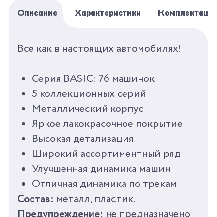
Описание
Характеристики
Комплектаци
БРЕНД
AUTOPROFI
Все как в настоящих автомобилях!
СЕРИЯ
КОЛЛЕКЦИОННЫЕ
Серия BASIC: 76 машинок
МАШИНКИ 1:64 BASIC
5 коллекционных серий
Металлический корпус
ПОЛ
ДЛЯ МАЛЬЧИКОВ
Яркое лакокрасочное покрытие
ВОЗРАСТ
ОТ 3
Высокая детализация
Широкий ассортиментный ряд
КОЛИЧЕСТВО ЦВЕТОВ
1
Улучшенная динамика машин
Отличная динамика по трекам
КОЛИЧЕСТВО
0
Состав:
металл, пластик.
АКСЕССУАРОВ
Предупреждение:
не предназначено