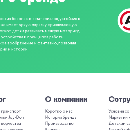
 из безопасных материалов, устойчив к
кже имеет яркую окраску, привлекающую
гают детям развивать мелкую моторику,
 устройства и принципов работы
кое воображение и фантазию, позволяя
рии и истории.
ог
О компании
Сотру
 транспорт
Коротко о нас
Условия с
епки Joy-Doh
История бренда
Маркетинг
творчества
Производство
Детским с
для девочек
Карьера
Личный ка