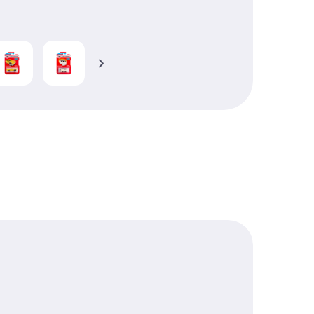
0
50 Г