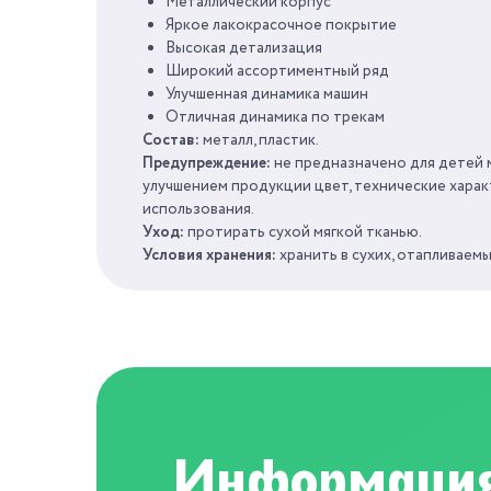
Металлический корпус
ПОЛ
Яркое лакокрасочное покрытие
Высокая детализация
Широкий ассортиментный ряд
ВОЗРАСТ
Улучшенная динамика машин
Отличная динамика по трекам
КОЛИЧЕСТВО ЦВЕТОВ
Состав:
металл, пластик.
Предупреждение:
не предназначено для детей м
улучшением продукции цвет, технические харак
использования.
Уход:
протирать сухой мягкой тканью.
Условия хранения:
хранить в сухих, отапливаем
Информация