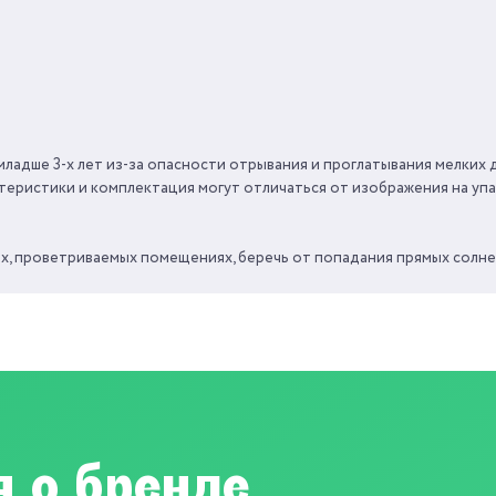
ДЛЯ МАЛЬЧИКОВ
ВРЕМЯ ИГРЫ ОТ
ОТ 3
СРОК ГОДНОСТИ/
ГАРАНТИЯ
1
ладше 3-х лет из-за опасности отрывания и проглатывания мелких д
СТРАНА ПРОИЗВОДИТЕЛЬ
теристики и комплектация могут отличаться от изображения на упа
ых, проветриваемых помещениях, беречь от попадания прямых солнеч
 о бренде