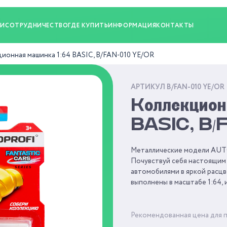
ИИ
СОТРУДНИЧЕСТВО
ГДЕ КУПИТЬ
ИНФОРМАЦИЯ
КОНТАКТЫ
ионная машинка 1:64 BASIC, B/FAN-010 YE/OR
АРТИКУЛ B/FAN-010 YE/OR
Коллекцион
BASIC, B/
Металлические модели AUTO
Почувствуй себя настоящим
автомобилями в яркой расцв
выполнены в масштабе 1:64,
Рекомендованная цена для 