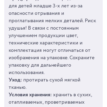
ВЕС
50 Г
для детей младше 3-х лет из-за
опасности отрывания и
ВРЕМЯ ИГРЫ ОТ
25 МИН
проглатывания мелких деталей. Риск
удушья! В связи с постоянным
СРОК ГОДНОСТИ/
0 ЛЕТ
ГАРАНТИЯ
улучшением продукции цвет,
технические характеристики и
СТРАНА
КНР
комплектация могут отличаться от
ПРОИЗВОДИТЕЛЬ
изображения на упаковке. Сохраните
упаковку для дальнейшего
использования.
Уход:
протирать сухой мягкой
тканью.
Условия хранения:
хранить в сухих,
отапливаемых, проветриваемых