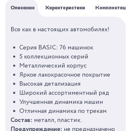
Описание
Характеристики
Комплектаци
БРЕНД
AUTOPROFI
Все как в настоящих автомобилях!
СЕРИЯ
КОЛЛЕКЦИОННЫЕ
Серия BASIC: 76 машинок
МАШИНКИ 1:64 BASIC
5 коллекционных серий
Металлический корпус
ПОЛ
ДЛЯ МАЛЬЧИКОВ
Яркое лакокрасочное покрытие
ВОЗРАСТ
ОТ 3
Высокая детализация
Широкий ассортиментный ряд
КОЛИЧЕСТВО ЦВЕТОВ
1
Улучшенная динамика машин
Отличная динамика по трекам
КОЛИЧЕСТВО
0
Состав:
металл, пластик.
АКСЕССУАРОВ
Предупреждение:
не предназначено