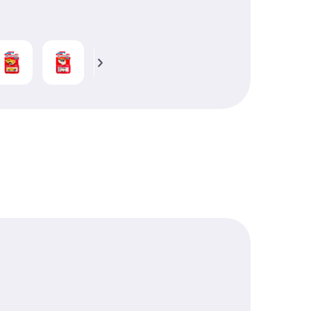
0
50 Г