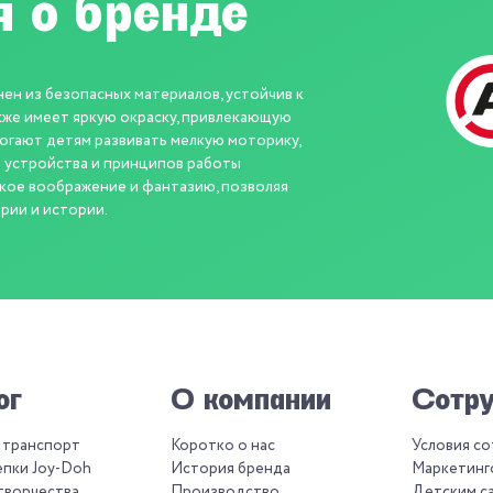
 о бренде
 из безопасных материалов, устойчив к
кже имеет яркую окраску, привлекающую
гают детям развивать мелкую моторику,
 устройства и принципов работы
кое воображение и фантазию, позволяя
рии и истории.
ог
О компании
Сотру
 транспорт
Коротко о нас
Условия с
епки Joy-Doh
История бренда
Маркетинг
творчества
Производство
Детским с