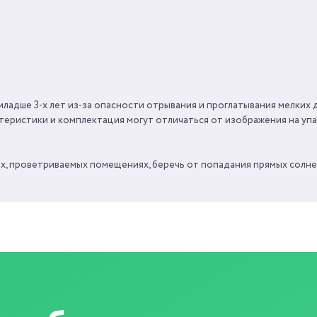
ДЛЯ МАЛЬЧИКОВ
ВРЕМЯ ИГРЫ ОТ
ОТ 3
СРОК ГОДНОСТИ/
ГАРАНТИЯ
1
ладше 3-х лет из-за опасности отрывания и проглатывания мелких д
СТРАНА ПРОИЗВОДИТЕЛЬ
теристики и комплектация могут отличаться от изображения на упа
ых, проветриваемых помещениях, беречь от попадания прямых солнеч