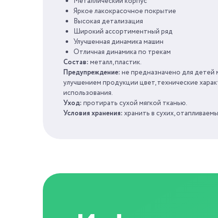
Металлический корпус
ПОЛ
Яркое лакокрасочное покрытие
Высокая детализация
Широкий ассортиментный ряд
ВОЗРАСТ
Улучшенная динамика машин
Отличная динамика по трекам
КОЛИЧЕСТВО ЦВЕТОВ
Состав:
металл, пластик.
Предупреждение:
не предназначено для детей м
улучшением продукции цвет, технические харак
использования.
Уход:
протирать сухой мягкой тканью.
Условия хранения:
хранить в сухих, отапливаем